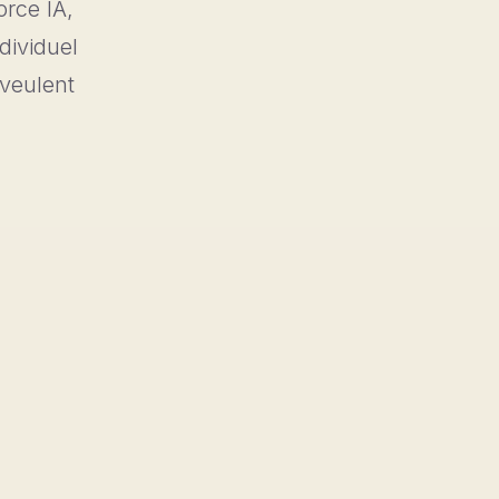
orce IA,
ndividuel
 veulent