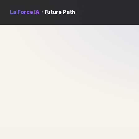
La Force IA
· Future Path