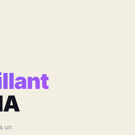
illant
'IA
us un