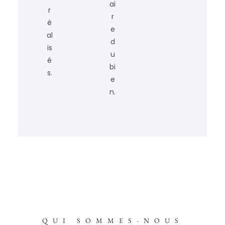
QUI SOMMES-NOUS
Future Path a été créée en 2023 par Charles-Antoine
Poirier avec l’intention d’aider ses clients à aborder
l’innovation dans toutes ses dimensions…
découvrir toute l'histoire...