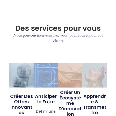
Créer Un
Créer Des
Anticiper
Apprendr
Écosystè
Offres
Le Futur
E &
Me
Innovant
Transmet
D'innovat
Définir une
Es
Tre
Ion
vision pour
Inventer de
Former vos
Mettre en
votre
nouveaux
équipes aux
place et
organisation
produits,
approches
soutenir
ou votre
imaginer de
d'innovation
l'intraprenari
entreprise en
nouveaux
les plus
at, coacher
utilisant la
services ou
prometteuse
des équipes,
puissance de
transformer
s (Design
imaginer et
la
votre
Thinking,
construire
Prospective