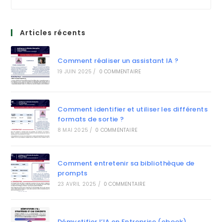
Articles récents
Comment réaliser un assistant IA ?
19 JUIN 2025
/
0 COMMENTAIRE
Comment identifier et utiliser les différents
formats de sortie ?
8 MAI 2025
/
0 COMMENTAIRE
Comment entretenir sa bibliothèque de
prompts
23 AVRIL 2025
/
0 COMMENTAIRE
Démystifier l’IA en Entreprise (ebook)