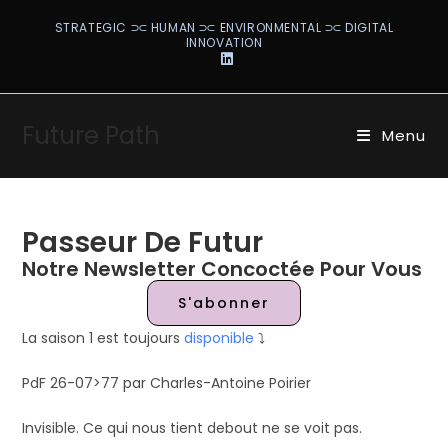
STRATEGIC ⫗ HUMAN ⫗ ENVIRONMENTAL ⫗ DIGITAL
INNOVATION
Future Path
Menu
Passeur De Futur
Notre Newsletter Concoctée Pour Vous
S'abonner
La saison 1 est toujours
disponible
⤵️
PdF 26-07>77 par Charles-Antoine Poirier
Invisible. Ce qui nous tient debout ne se voit pas.