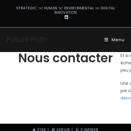
STRATEGIC ⫗ HUMAN ⫗ ENVIRONMENTAL ⫗ DIGITAL
INNOVATION
Future Path
Menu
Nous contacter
Et si
écha
peu p
Une 
par L
descr
🍀 ÊTRE
🎁 SERVIR
🤫 S’INPIRER