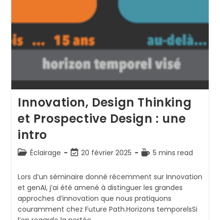
Innovation, Design Thinking
et Prospective Design : une
intro
Post
Dernière
Temps
Éclairage
20 février 2025
5 mins read
category:
modification
de
de
lecture :
Lors d’un séminaire donné récemment sur Innovation
la
et genAI, j’ai été amené à distinguer les grandes
publication :
approches d’innovation que nous pratiquons
couramment chez Future Path.Horizons temporelsSi