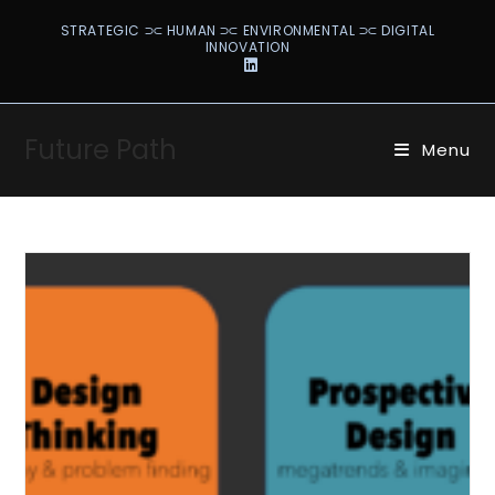
Skip
STRATEGIC ⫗ HUMAN ⫗ ENVIRONMENTAL ⫗ DIGITAL
to
INNOVATION
content
Future Path
Menu