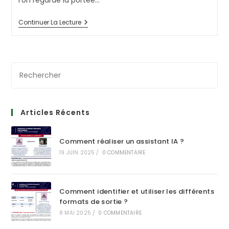
l’on regarde la portée…
Innovation,
Continuer La Lecture
Design
Thinking
Et
Prospective
Design
:
Une
Intro
Articles Récents
Comment réaliser un assistant IA ?
19 JUIN 2025
/
0 COMMENTAIRE
Comment identifier et utiliser les différents
formats de sortie ?
8 MAI 2025
/
0 COMMENTAIRE