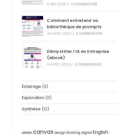
8 MAI 2025
/
0 COMMENTAIRE
Comment entretenir sa
bibliothèque de prompts
23 AVRIL 2025
/
0 COMMENTAIRE
Démystifier l’IA en Entreprise
(ebook)
14 AVRIL 2025
/
0 COMMENTAIRE
Éclairage
(3)
Exploration
(11)
Synthèse
(12)
canvas
English
atelier
design thinking
digital