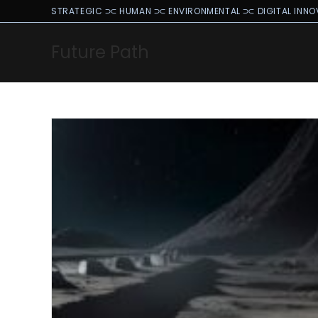
Skip
STRATEGIC ⫗ HUMAN ⫗ ENVIRONMENTAL ⫗ DIGITAL INNO
to
content
Future Path