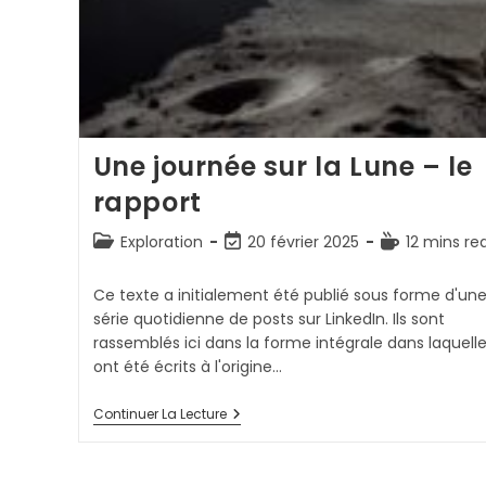
Une journée sur la Lune – le
rapport
Post
Dernière
Temps
Exploration
20 février 2025
12 mins re
category:
modification
de
de
lecture :
Ce texte a initialement été publié sous forme d'un
la
série quotidienne de posts sur LinkedIn. Ils sont
publication :
rassemblés ici dans la forme intégrale dans laquelle 
ont été écrits à l'origine…
Une
Continuer La Lecture
Journée
Sur
La
Lune