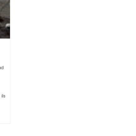
ad
e
ils