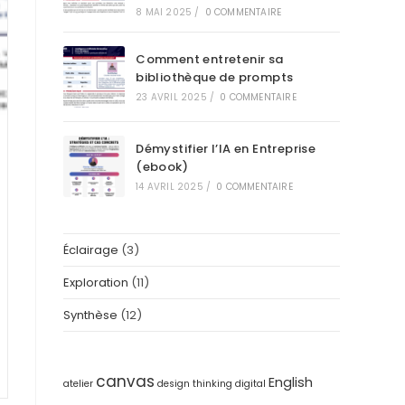
8 MAI 2025
/
0 COMMENTAIRE
Comment entretenir sa
bibliothèque de prompts
23 AVRIL 2025
/
0 COMMENTAIRE
Démystifier l’IA en Entreprise
(ebook)
14 AVRIL 2025
/
0 COMMENTAIRE
Éclairage
(3)
Exploration
(11)
Synthèse
(12)
canvas
English
atelier
design thinking
digital