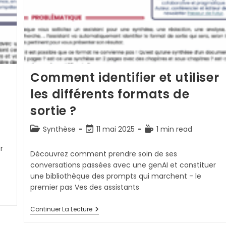
Comment identifier et utiliser
les différents formats de
sortie ?
Post
Dernière
Temps
Synthèse
11 mai 2025
1 min read
category:
modification
de
r
de
lecture :
Découvrez comment prendre soin de ses
la
conversations passées avec une genAI et constituer
publication :
une bibliothèque des prompts qui marchent - le
premier pas Ves des assistants
Comment
Continuer La Lecture
Identifier
Et