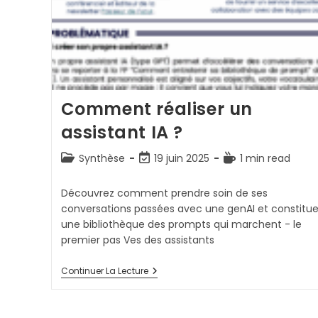
Comment réaliser un
assistant IA ?
Post
Dernière
Temps
Synthèse
19 juin 2025
1 min read
category:
modification
de
de
lecture :
Découvrez comment prendre soin de ses
la
conversations passées avec une genAI et constitue
publication :
une bibliothèque des prompts qui marchent - le
premier pas Ves des assistants
Comment
Continuer La Lecture
Réaliser
Un
Assistant
IA