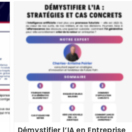
Utiliser
Les
Différents
Formats
De
Sortie
?
Démystifier l’IA en Entreprise