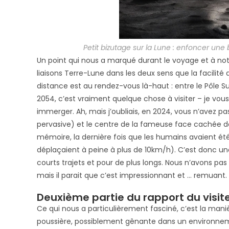
Petit bizutage sur la Lune : enfoncer une 
Un point qui nous a marqué durant le voyage et à notr
liaisons Terre-Lune dans les deux sens que la facilité
distance est au rendez-vous là-haut : entre le Pôle 
2054, c’est vraiment quelque chose à visiter – je vous
immerger. Ah, mais j’oubliais, en 2024, vous n’avez p
pervasive) et le centre de la fameuse face cachée d
mémoire, la dernière fois que les humains avaient été 
déplaçaient à peine à plus de 10km/h). C’est donc un
courts trajets et pour de plus longs. Nous n’avons pas
mais il parait que c’est impressionnant et … remuant. J
Deuxième partie du rapport du visite
Ce qui nous a particulièrement fasciné, c’est la manière
poussière, possiblement gênante dans un environnem