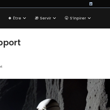
🍀 Être
🎁 Servir
🤫 S’inpirer
pport
rt