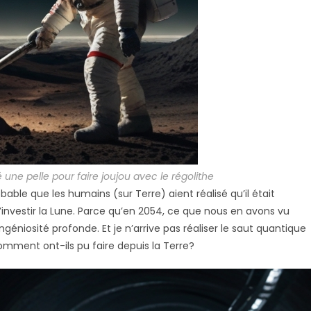
é une pelle pour faire joujou avec le régolithe
bable que les humains (sur Terre) aient réalisé qu’il était
nvestir la Lune. Parce qu’en 2054, ce que nous en avons vu
éniosité profonde. Et je n’arrive pas réaliser le saut quantique
omment ont-ils pu faire depuis la Terre?