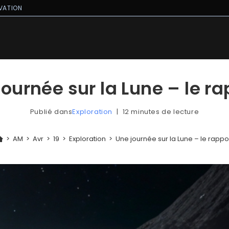
VATION
journée sur la Lune – le ra
Publié dans
Exploration
12 minutes de lecture
>
AM
>
Avr
>
19
>
Exploration
>
Une journée sur la Lune – le rappo