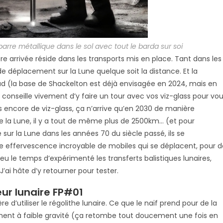
barre métallique dans le sol avec tout le barda sur soi
e arrivée réside dans les transports mis en place. Tant dans les
 de déplacement sur la Lune quelque soit la distance. Et la
Sud (la base de Shackelton est déjà envisagée en 2024, mais en
 conseille vivement d’y faire un tour avec vos viz-glass pour vo
as encore de viz-glass, ça n’arrive qu’en 2030 de manière
e la Lune, il y a tout de même plus de 2500km… (et pour
sur la Lune dans les années 70 du siècle passé, ils se
e effervescence incroyable de mobiles qui se déplacent, pour d
 eu le temps d’expérimenté les transferts balistiques lunaires,
’ai hâte d’y retourner pour tester.
ur lunaire FP#01
 d’utiliser le régolithe lunaire. Ce que le naïf prend pour de la
ent à faible gravité (ça retombe tout doucement une fois en