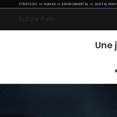
STRATEGIC ⫗ HUMAN ⫗ ENVIRONMENTAL ⫗ DIGITAL INNO
Future Path
Une 