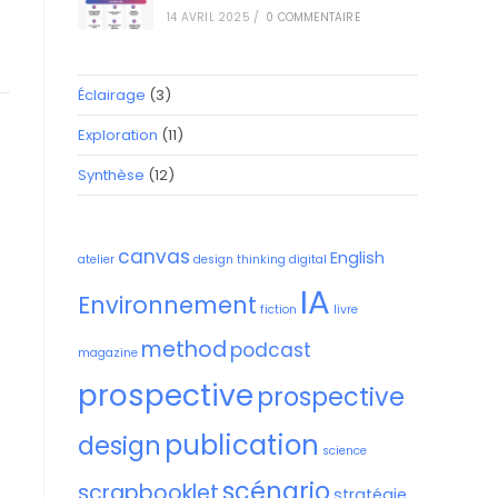
14 AVRIL 2025
/
0 COMMENTAIRE
Éclairage
(3)
Exploration
(11)
Synthèse
(12)
canvas
English
atelier
design thinking
digital
IA
Environnement
fiction
livre
method
podcast
magazine
prospective
prospective
publication
design
science
scénario
scrapbooklet
stratégie